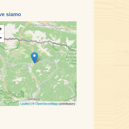
ve siamo
+
−
Leaflet
| ©
OpenStreetMap
contributors