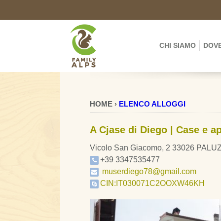
CHI SIAMO
DOVE
HOME ›
ELENCO ALLOGGI
A Cjase di Diego | Case e a
Vicolo San Giacomo, 2 33026 PALU
+39 3347535477
muserdiego78@gmail.com
CIN:IT030071C2OOXW46KH