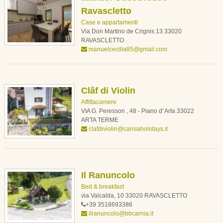
Ravascletto
Case e appartamenti
Via Don Martino de Crignis 13 33020
RAVASCLETTO
manuelcecilia85@gmail.com
Clâf di Violin
Affittacamere
VIA G. Peresson , 48 - Piano d' Arta 33022
ARTA TERME
clafdiviolin@carniaholidays.it
Il Ranuncolo
Bed & breakfast
via Valcalda, 10 33020 RAVASCLETTO
+39 3518693386
ilranuncolo@bbcarnia.it