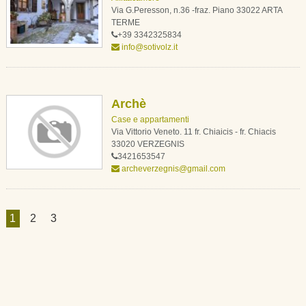
Via G.Peresson, n.36 -fraz. Piano 33022 ARTA
TERME
+39 3342325834
info@sotivolz.it
Archè
Case e appartamenti
Via Vittorio Veneto. 11 fr. Chiaicis - fr. Chiacis
33020 VERZEGNIS
3421653547
archeverzegnis@gmail.com
1
2
3