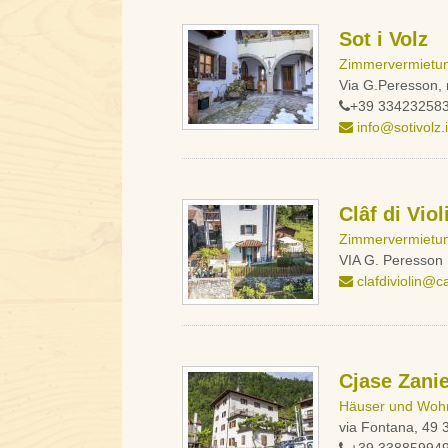
Sot i Volz
Zimmervermietu
Via G.Peresson,
+39 33423258
info@sotivolz.i
Clâf di Viol
Zimmervermietu
VIA G. Peresson 
clafdiviolin@ca
Cjase Zani
Häuser und Woh
via Fontana, 4