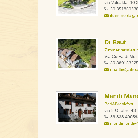
via Valcalda, 1
+39 35186933
ilranuncolo@bb
Di Baut
Zimmervermietu
Via Corva di Mui
+39 38915322
nnattti@yahoo
Mandi Man
Bed&Breakfast
via 8 Ottobre 43
+39 338 40059
mandimandi@m