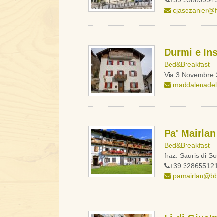
+39 33885994
cjasezanier@fa
Durmi e In
Bed&Breakfast
Via 3 Novembre
maddalenadelf
Pa' Mairlan
Bed&Breakfast
fraz. Sauris di 
+39 32865512
pamairlan@bbc