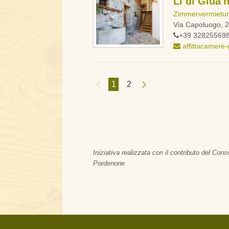
Li di Giua'
Zimmervermietu
Via Capoluogo,
+39 32825569
affittacamere-
1
2
Iniziativa realizzata con il contributo del Co
Pordenone