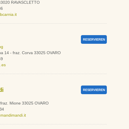
0 33020 RAVASCLETTO
86
carnia.it
RESERVIEREN
ng
na 14 - fraz. Corva 33025 OVARO
59
.es
di
RESERVIEREN
, fraz. Mione 33025 OVARO
34
andimandi.it