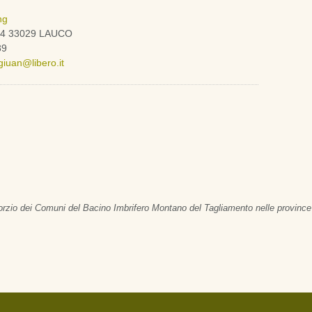
n
ng
 24 33029 LAUCO
89
giuan@libero.it
nsorzio dei Comuni del Bacino Imbrifero Montano del Tagliamento nelle province