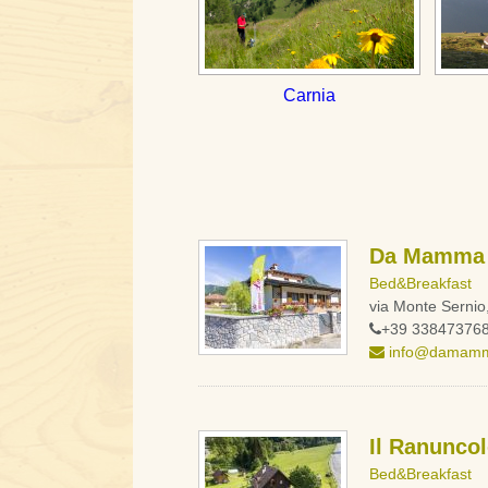
Carnia
Da Mamma
Bed&Breakfast
via Monte Serni
+39 33847376
info@damamma
Il Ranunco
Bed&Breakfast