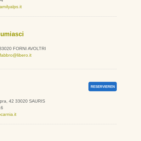
94
milyalps.it
sumiasci
 33020 FORNI AVOLTRI
abbro@libero.it
RESERVIEREN
Sopra, 42 33020 SAURIS
16
arnia.it