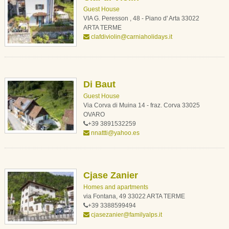
Guest House
VIA G. Peresson , 48 - Piano d' Arta 33022
ARTA TERME
clafdiviolin@carniaholidays.it
Di Baut
Guest House
Via Corva di Muina 14 - fraz. Corva 33025
OVARO
+39 3891532259
nnattti@yahoo.es
Cjase Zanier
Homes and apartments
via Fontana, 49 33022 ARTA TERME
+39 3388599494
cjasezanier@familyalps.it