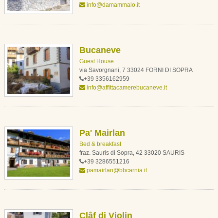
info@damammalo.it
Bucaneve
Guest House
via Savorgnani, 7 33024 FORNI DI SOPRA
+39 3356162959
info@affittacamerebucaneve.it
Pa' Mairlan
Bed & breakfast
fraz. Sauris di Sopra, 42 33020 SAURIS
+39 3286551216
pamairlan@bbcarnia.it
Clâf di Violin